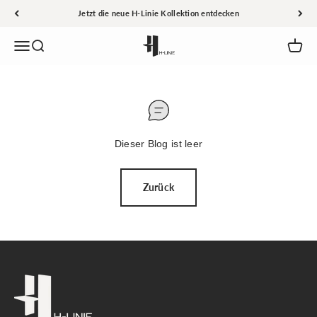
Zum Inhalt springen
Jetzt die neue H-Linie Kollektion entdecken
H-Linie
Navigationsmenü öffnen
Suche öffnen
Waren
Dieser Blog ist leer
Zurück